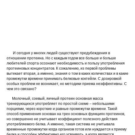
И сегодня у многих людей существуют предубеждения в
отношении протеина. Но с каждым годом все больше и больше
любителей спорта осознают необходимость и пользу употребления
протеиновых концентратов. К сожалению, из первой проблемы
вытекает вторая, а именно, знания о том в каких количествах и в какие
промежутки времени принимать белковые коктейли. С дозировкой
особых проблем не возникает, но методики приема неэффективны. С
чем это связано?
Молочный, соевый, яичный протеин основная масса
тренерующихся употребляет по простой схеме – небольшими
порциями, через короткие и равные промежутки времени. Такой
способ применения основан на трех основных функциях протеинов,
но совершенно не учитывает коэффициент полезного действия
употребляемого белка. А именно, такая система не учитывала
временные промежутки когда организм готов или нуждается к приему
белка и способен эффективно его усваивать, а когда является