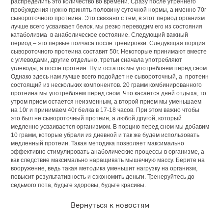
распределить это количество во времени. Сразу после утреннего
пробуждения нужно принять половину суточной нормы, а именно 70г
сывороточного протеина. Это связано с тем, в этот период организм
лучше всего усваивает белок, мы резко переводим его из состояния
катаболизма в анаболическое состояние. Следующий важный
период – это первые полчаса после тренировки. Следующая порция
сывороточного протеина составит 50г. Некоторые принимают вместе
с углеводами, другие отдельно, третьи сначала употребляют
углеводы, а после протеин. Ну и остаток мы употребляем перед сном.
Однако здесь нам лучше всего подойдет не сывороточный, а протеин
состоящий из нескольких компонентов. 20 грамм комбинированного
протеина мы употребляем перед сном. Что касается дней отдыха, то
утром прием остается неизменным, а второй прием мы уменьшаем
на 10г и принимаем 40г белка в 17-18 часов. При этом важно чтобы
это был не сывороточный протеин, а любой другой, который
медленно усваивается организмом. В порцию перед сном мы добавим
10 грамм, которые убрали из дневной и так же будем использовать
медленный протеин. Такая методика позволяет максимально
эффективно стимулировать анаболические процессы в организме, а
как следствие максимально наращивать мышечную массу. Берите на
вооружение, ведь такая методика уменьшит нагрузку на организм,
повысит результативность и сэкономить деньги. Тренеруйтесь до
седьмого пота, будьте здоровы, будьте красивы.
Вернуться к новостям