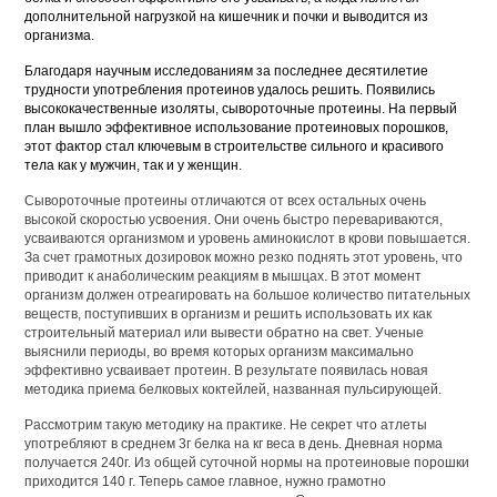
дополнительной нагрузкой на кишечник и почки и выводится из
организма.
Благодаря научным исследованиям за последнее десятилетие
трудности употребления протеинов удалось решить. Появились
высококачественные изоляты, сывороточные протеины. На первый
план вышло эффективное использование протеиновых порошков,
этот фактор стал ключевым в строительстве сильного и красивого
тела как у мужчин, так и у женщин.
Сывороточные протеины отличаются от всех остальных очень
высокой скоростью усвоения. Они очень быстро перевариваются,
усваиваются организмом и уровень аминокислот в крови повышается.
За счет грамотных дозировок можно резко поднять этот уровень, что
приводит к анаболическим реакциям в мышцах. В этот момент
организм должен отреагировать на большое количество питательных
веществ, поступивших в организм и решить использовать их как
строительный материал или вывести обратно на свет. Ученые
выяснили периоды, во время которых организм максимально
эффективно усваивает протеин. В результате появилась новая
методика приема белковых коктейлей, названная пульсирующей.
Рассмотрим такую методику на практике. Не секрет что атлеты
употребляют в среднем 3г белка на кг веса в день. Дневная норма
получается 240г. Из общей суточной нормы на протеиновые порошки
приходится 140 г. Теперь самое главное, нужно грамотно