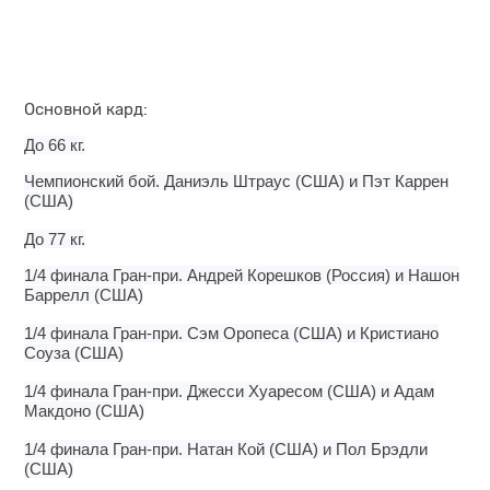
Основной кард:
До 66 кг.
Чемпионский бой. Даниэль Штраус (США) и Пэт Каррен
(США)
До 77 кг.
1/4 финала Гран-при. Андрей Корешков (Россия) и Нашон
Баррелл (США)
1/4 финала Гран-при. Сэм Оропеса (США) и Кристиано
Соуза (США)
1/4 финала Гран-при. Джесси Хуаресом (США) и
Адам
Макдоно (США)
1/4 финала Гран-при. Натан Кой (США) и Пол Брэдли
(США)